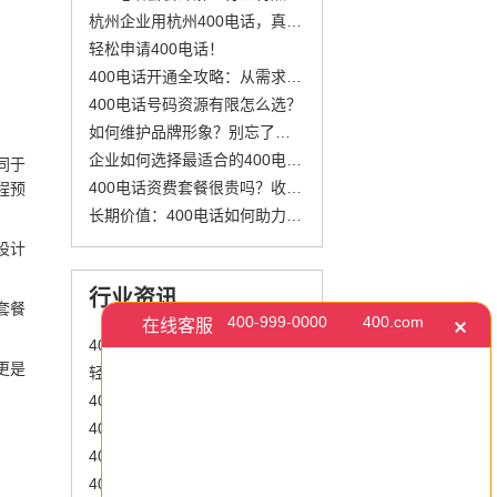
杭州企业用杭州400电话，真就只图不占线？
轻松申请400电话！
400电话开通全攻略：从需求到维护
400电话号码资源有限怎么选？
如何维护品牌形象？别忘了更新400电话!
企业如何选择最适合的400电话套餐
同于
400电话资费套餐很贵吗？收费标准少花冤枉钱
程预
长期价值：400电话如何助力企业增长？
设计
行业资讯
套餐
400电话的优势与劣势分析：企业是否值得开通？
更是
轻松掌控400电话费用，别再花冤枉钱
400电话资费套餐很贵吗？收费标准一篇讲透
400电话包月资费全揭秘：轻松掌握计算方式，选对套餐降本增效
400电话办理有哪些实用功能？企业400电话常用功能一看就懂
400电话办理是免费还是收费？