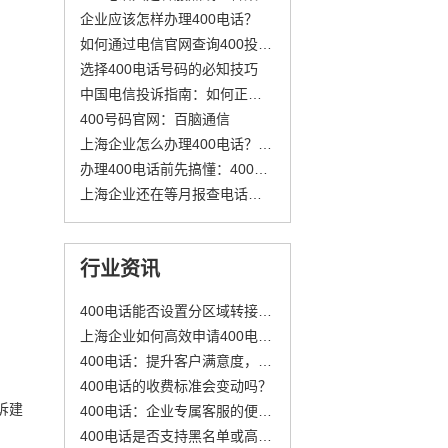
企业应该怎样办理400电话？
如何通过电信官网查询400投诉电话及注意事项
选择400电话号码的必知技巧
中国电信投诉指南：如何正确使用10000和10005客服热线解决日常问题
400号码官网：百脑通信
上海企业怎么办理400电话？六个步骤看完就会
办理400电话前先搞懂：400是什么电话？它对企业的价值在哪？
上海企业还在等月报查电话数据？400电话能破局？
行业资讯
400电话能否设置分区域转接不同地区的客服团队?
上海企业如何高效申请400电话及成本解析
400电话：提升客户满意度，驱动企业长远发展
400电话的收费标准会变动吗？
诉建
400电话：企业专属客服的便捷申请与费用解析
400电话是否支持黑名单或高频呼叫限制？