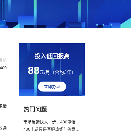
投入低回报高
0电话
88
00
元/月（合约3年）
立即办理
电话
热门问题
市场反馈快人一步，400电话助力新产品成功
效通
400电话只是客服热线？答案远不止于此！