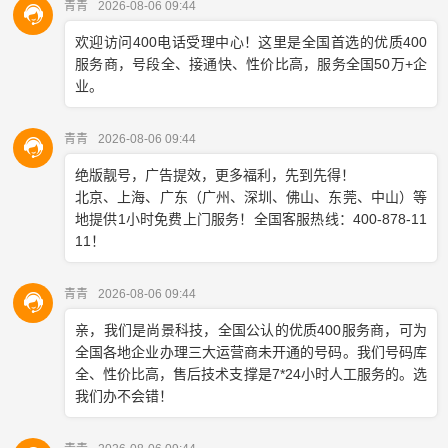
以中国电信为例，其凭借庞大固话网络和卓越通信质量，特别是
4008号段，因快速接通和高稳定性，深受用户喜爱。中国联通紧随
其后，虽入局稍晚，但服务优质、价格亲民，丰富的号码资源吸引
众多中小企业。中国移动虽在400电话领域起步不久，但凭借移动
网络优势和手机接听便利，也赢得部分用户青睐。
比如，某电商公司选择中国电信的4008号码，客户咨询时接通迅
速，提升了服务体验；而一家初创企业则因预算考虑，选择了中国
联通的400号码，既经济又满足需求。