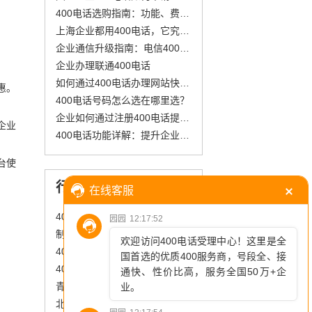
400电话选购指南：功能、费用与支持
上海企业都用400电话，它究竟强在哪？
企业通信升级指南：电信400电话申请全流程与核心功能解析
企业办理联通400电话
如何通过400电话办理网站快速获取服务？简化流程与多样号码选择
惠。
400电话号码怎么选在哪里选？
企业如何通过注册400电话提升品牌形象与客户信任感？详细步骤解析
企业
400电话功能详解：提升企业形象、统一管理业务、增强客户沟通
台使
行业资讯
400电话：企业发展的“隐形推手”
制造业新宠：400电话提升服务效率
400选号：小心这些“隐形账单”
400电话号码怎么收费
青岛企业400电话办理需知的费用要点
北京企业必看！400电话申请全攻略