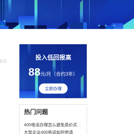
投入低回报高
0电话
88
元/月（合约3年）
立即办理
热门问题
400电话办理怎么避免高价买普号？三个方法一篇讲透
大型企业400电话如何申请