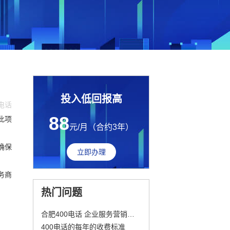
投入低回报高
0电话
88
此项
元/月（合约3年）
确保
立即办理
服务商
热门问题
合肥400电话 企业服务营销好帮手
400电话的每年的收费标准