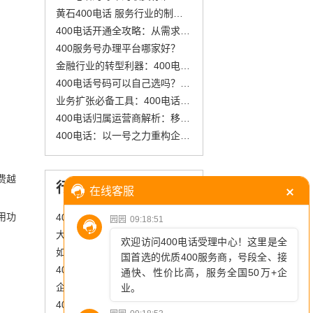
黄石400电话 服务行业的制胜法宝
400电话开通全攻略：从需求到维护
400服务号办理平台哪家好？
金融行业的转型利器：400电话的个性化服务
400电话号码可以自己选吗？怎么样才能选到合适的400电话呢？
业务扩张必备工具：400电话系统的优势
400电话归属运营商解析：移动/联通/电信号段全梳理，企业选号必看
400电话：以一号之力重构企业通信生态
费越
行业资讯
用功
400电话办理怎么选号码？三个等级对应不同需求
大型房企与400电话IVR智能语音导航：精准转接，延伸业务协同力
如何申请400电话服务？提升企业形象与客户服务效率的关键步骤
400电话办理需要什么资料
企业采用400电话的优缺点分析：提升形象与降低成本的关键
400电话：企业客服的“全能神器”