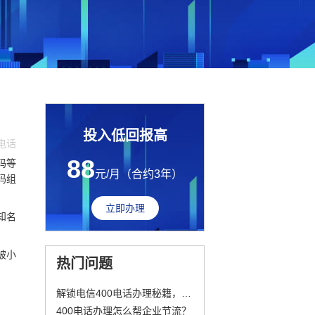
投入低回报高
0电话
88
码等
元/月（合约3年）
码组
立即办理
知名
被小
热门问题
解锁电信400电话办理秘籍，开启企业通信新篇章
400电话办理怎么帮企业节流？