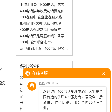
上海企业都用400电话，它究竟强在哪？
400电话按年收费与话费充值解析
400客服电话,企业客服热线申请办理
郑州企业400电话如何办理
400电话办理常见问题解答：企业必看的注意事项
400电话只是客服热线？答案远不止于此！
400电话外呼合法吗?
从申请到开通，400电话服务的一站式指南
行业资讯
况、
2025年400电话申请全攻略：费用透明化与智能化服务升级
避免
400电话申请办理流程：咨询、选号、准备材料、付款开通
初创企业必看：5天极速开通400电话，抢占市场信誉先机！
企业如何选到心仪的400电话号码？
长期打不通400电话的企业靠不靠谱？
如何选择一个让顾客一呼即应的400电话号码？