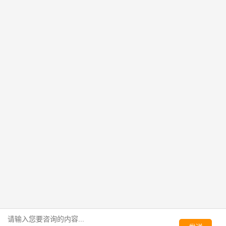
其来电分析、通话录音功能能自动记录保存数据。企
业可借此深入了解用户需求，更有针对性解决问题，
提升转化率，增加业务量。
如果您有400电话办理需求，请拨打热线： 400-878-
1111 ，百脑为您提供更专业的技术方案和开通服务！
转载请注明：文章转载自
百脑400电话办理网站 www.telecom4.cn
本文地址：
http://www.telecom4.cn/news/597.html
上一页：
海南企业网上办海南400电话：安全又便捷之
选
下一页：
南通企业通信新标配：南通400电话的四大核
心优势
Copyright ©2004-2026 上海百脑经贸有限公司 版权所有
沪ICP备19036583号-1
沪公网安备 31010402002462号
全国增值电信业务运营牌照 B2-20100268