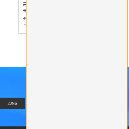
美容院如何借助400电话提升客户转化
青岛企业400电话办理需知的费用要点
400电话申请办理流程：咨询、选号、准备材料、付款开通
企业想换400号码,怎么办,考虑哪些问题