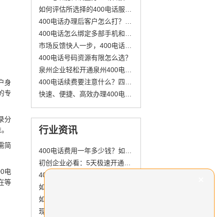
如何评估所选择的400电话服务商是否可靠呢？
400电话办理后客户怎么打？费用谁出？这4点先搞清楚
400电话怎么绑定多部手机和固话？
市场反馈快人一步，400电话助力新产品成功
400电话号码资源有限怎么选？
泉州企业轻松开通泉州400电话全攻略
400电话续费要注意什么？四个要点一篇讲透
户身
的专
快速、便捷、高效办理400电话指南
录分
行业资讯
准。
需简
400电话费用一年多少钱？如何选择性价比高的400号码与服务？
初创企业必看：5天极速开通400电话，抢占市场信誉先机！
0电
400电话：企业提升成交率的通信“利器”
在等
如何申请400电话服务？提升企业形象与客户服务效率的关键步骤
如何选择一个让顾客一呼即应的400电话号码？
现在办理400电话还能选到优质的400电话号码吗？