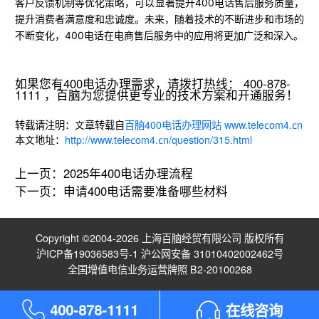
客户反馈机制等优化策略，可以显著提升400电话售后服务质量，
提升消费者满意度和忠诚度。未来，随着技术的不断进步和市场的
不断变化，400电话在电商售后服务中的应用将更加广泛和深入。
如果您有400电话办理需求，请拨打热线： 400-878-
1111 ，百脑为您提供更专业的技术方案和开通服务！
转载请注明：文章转载自
百脑400电话办理网站 www.telecom4.cn
本文地址：
http://www.telecom4.cn/question/315.html
上一页：
2025年400电话办理流程
下一页：
申请400电话需要准备哪些材料
Copyright ©2004-2026 上海百脑经贸有限公司 版权所有
沪ICP备19036583号-1
沪公网安备 31010402002462号
全国增值电信业务运营牌照 B2-20100268
4
0
0
-
8
7
8
-
1
1
1
1
在线咨询