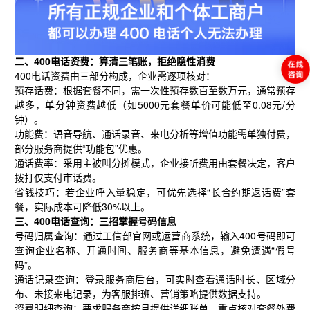
二、400电话资费：算清三笔账，拒绝隐性消费
400电话资费由三部分构成，企业需逐项核对：
预存话费：根据套餐不同，需一次性预存数百至数万元，通常预存
越多，单分钟资费越低（如5000元套餐单价可能低至0.08元/分
钟）。
功能费：语音导航、通话录音、来电分析等增值功能需单独付费，
部分服务商提供“功能包”优惠。
通话费率：采用主被叫分摊模式，企业接听费用由套餐决定，客户
拨打仅支付市话费。
省钱技巧：若企业呼入量稳定，可优先选择“长合约期返话费”套
餐，实际成本可降低30%以上。
三、400电话查询：三招掌握号码信息
号码归属查询：通过工信部官网或运营商系统，输入400号码即可
查询企业名称、开通时间、服务商等基本信息，避免遭遇“假号
码”。
通话记录查询：登录服务商后台，可实时查看通话时长、区域分
布、未接来电记录，为客服排班、营销策略提供数据支持。
资费明细查询：要求服务商按月提供详细账单，重点核对套餐外费