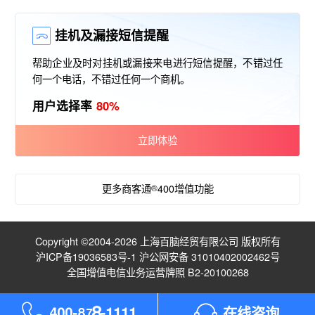
挂机及漏接短信提醒
帮助企业及时对挂机或漏接来电进行短信提醒，不错过任
何一个电话，不错过任何一个商机。
用户选择率
80%
立即体验
更多商客通
®
400增值功能
Copyright ©2004-2026 上海百脑经贸有限公司 版权所有
沪ICP备19036583号-1
沪公网安备 31010402002462号
全国增值电信业务运营牌照 B2-20100268
1
4
0
0
-
8
7
8
1
-
在线咨询
1
1