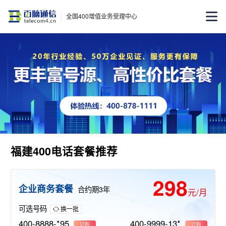
全国400增值业务受理中心
福建400电话套餐推荐
298
企业商务套餐
合约期3年
元/月
可选号码
换一批
400-8888-*95
400-9999-13*
订购
订购