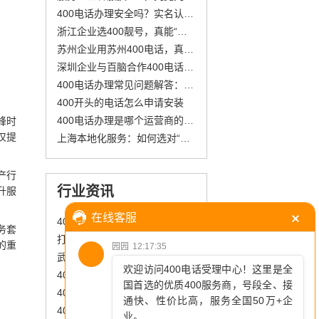
400电话办理安全吗？实名认证和正规服务商是关键
浙江企业选400靓号，真能“号”出大优势？
苏州企业用苏州400电话，真能高效解难题？
深圳企业与百脑合作400电话，扶植政策真给力？
400电话办理常见问题解答：企业必看的注意事项
400开头的电话怎么申请安装
400电话办理是哪个运营商的？号段区分一次说清
峰时
仅提
上海本地化服务：如何选对“400通讯管家”？
产行
行业资讯
升服
400电话彩铃功能，让等待变得愉悦
务套
打造专业形象，从办理联通400电话开始
的重
武汉企业服务升级 武汉400电话来助力
400电话在医疗行业的应用：提升患者满意度与医疗服务效率
400电话号码选择指南，助力业务成长
400电话办理流程怎么走？四步搞定