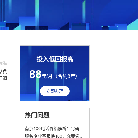
投入低回报高
费标准
88
话费
元/月（合约3年）
行调
立即办理
热门问题
南京400电话价格解析：号码质量与套餐内容如何影响企业选择
服务企业客服换400，究竟凭啥这么火？