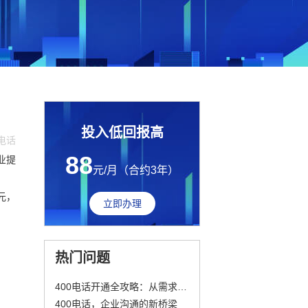
投入低回报高
0电话
88
业提
元/月（合约3年）
元，
立即办理
热门问题
400电话开通全攻略：从需求到维护
400电话，企业沟通的新桥梁