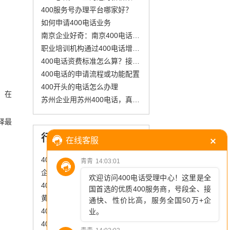
400服务号办理平台哪家好？
如何申请400电话业务
南京企业好奇：南京400电话凭啥功能多还实用？
职业培训机构通过400电话增强客户信任
400电话资费标准怎么算？接通即计费但很划算
400电话的申请流程或功能配置
400开头的电话怎么办理
。在
苏州企业用苏州400电话，真能高效解难题？
择最
行业资讯
400开头的电话都是些什么电话，有何规则？
企业申请400电话，这些关键要点你get了吗？
400电话：企业灵活运营的“智慧纽带”
黄石400电话 企业发展的“隐形翅膀”
400电话办理一年收费多少？店铺级、企业级、集团级费用一次讲清
400电话收费机制透明吗？