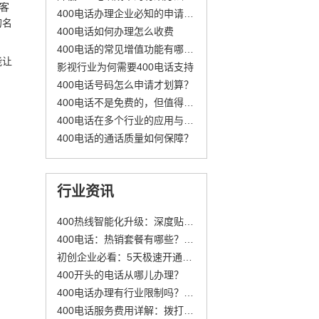
客
400电话办理企业必知的申请流程与地域差异
的名
400电话如何办理怎么收费
400电话的常见增值功能有哪些？
能让
影视行业为何需要400电话支持
400电话号码怎么申请才划算？
400电话不是免费的，但值得投资——详解其商业价值
400电话在多个行业的应用与成本控制建议
400电话的通话质量如何保障？
行业资讯
400热线智能化升级：深度贴合客户需求，重塑卓越服务体验
400电话：热销套餐有哪些？(二)
初创企业必看：5天极速开通400电话，抢占市场信誉先机！
400开头的电话从哪儿办理？
400电话办理有行业限制吗？哪些企业能办？
400电话服务费用详解：拨打与接听费用构成及套餐选择指南