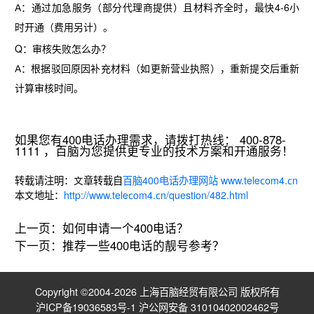
A：通过加急服务（部分代理商提供）且材料齐全时，‌
最快4-6小
时
‌开通（费用另计）。
Q：审核失败怎么办？
A：根据驳回原因补充材料（如更新营业执照），重新提交后重新
计算审核时间。
如果您有400电话办理需求，请拨打热线： 400-878-
1111 ，百脑为您提供更专业的技术方案和开通服务！
转载请注明：文章转载自
百脑400电话办理网站 www.telecom4.cn
本文地址：
http://www.telecom4.cn/question/482.html
上一页：
如何申请一个400电话？
下一页：
推荐一些400电话的靓号参考？
Copyright ©2004-2026 上海百脑经贸有限公司 版权所有
沪ICP备19036583号-1
沪公网安备 31010402002462号