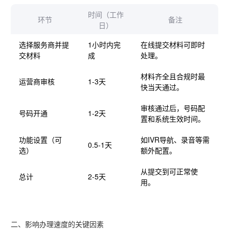
时间（工作
环节
备注
日）
选择服务商并提
1小时内完
在线提交材料可即时
交材料
成
处理。
材料齐全且合规时最
运营商审核
1-3天
快当天通过。
审核通过后，号码配
号码开通
1-2天
置和系统生效时间。
功能设置（可
如IVR导航、录音等需
0.5-1天
选）
额外配置。
从提交到可正常使
总计
2-5天
用。
二、影响办理速度的关键因素