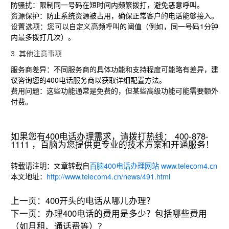
防骚扰
‌：限制同一号码在短时间内频繁拨打，避免恶意呼叫。
资源保护
‌：防止系统资源被占用，确保正常客户的电话能够接入。
设置选项
‌：您可以自定义高频呼叫的阈值（例如，同一号码1分钟
内最多拨打几次）。
3. ‌
其他注意事项
服务商差异
‌：不同服务商的具体功能和支持程度可能略有差异，建
议咨询您的400电话服务商以获取详细配置方法。
费用问题
‌：这些功能通常是免费的，但某些高级功能可能需要额外
付费。
如果您有400电话办理需求，请拨打热线： 400-878-
1111 ，百脑为您提供更专业的技术方案和开通服务！
转载请注明：文章转载自
百脑400电话办理网站 www.telecom4.cn
本文地址：
http://www.telecom4.cn/news/491.html
上一页：
400开头的电话从哪儿办理？
下一页：
办理400电话的费用是多少？包括哪些费用
（如月租、通话费等）？