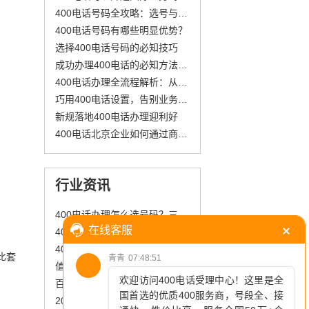
400电话号码全攻略：选号与费用真相揭秘
400电话号码有哪些明显优势？
选择400电话号码的必知技巧
成功办理400电话的必知方法，你准备好了吗
400电话办理全流程解析：从选号到开通的标准化操作指南
巧用400电话设置，告别业务高峰占线难题
新规落地400电话办理迎利好
400电话北京企业如何通过商客通400提升客户服务效率
行业资讯
400电话办理怎么选号码？三个等级对应不同需求
400电话：全阶段企业客户服务优选，早办早享优质通信红利
400开头的客服电话是如何收费的?贵吗？
比套
值得信赖：400电话的多重好处
百脑400电话收费一览：最低消费和上限详解
2025年400电话申请全攻略：费用透明化与智能化服务升级