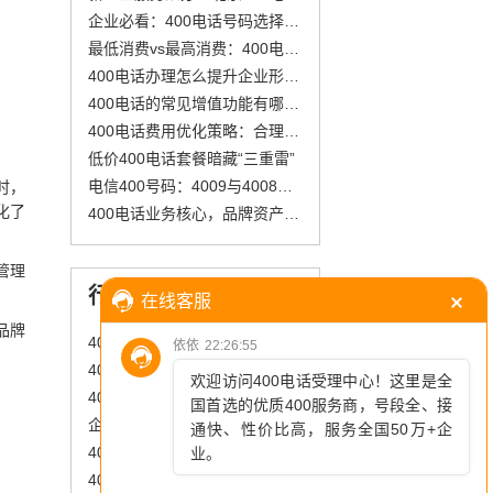
企业必看：400电话号码选择技巧
最低消费vs最高消费：400电话的计费规则
400电话办理怎么提升企业形象和满意度？
400电话的常见增值功能有哪些？
400电话费用优化策略：合理控制成本，提升企业通信效率
低价400电话套餐暗藏“三重雷”
电信400号码：4009与4008号码优势对比及选号指南
时，
化了
400电话业务核心，品牌资产，400号码价值
管理
行业资讯
品牌
400电话号码申请怎么轻松搞定？在线选号+套餐匹配是关键
400电话官网的400收费标准是怎样的？
400电话开通流程详解，助力企业快速建立沟通桥梁
企业400电话是一种专为企业设计的客服热线服务，具有以下核心特点和优势
400电话：企业发展的“隐形推手”
400电话包月资费全揭秘：轻松掌握计算方式，选对套餐降本增效