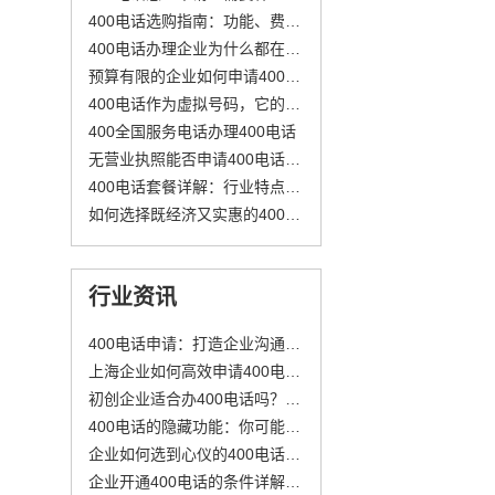
400电话选购指南：功能、费用与支持
400电话办理企业为什么都在选？四个考量看完就懂
预算有限的企业如何申请400电话
400电话作为虚拟号码，它的的优势体现在哪里
400全国服务电话办理400电话
无营业执照能否申请400电话？答案与建议来了
400电话套餐详解：行业特点与选择指南
如何选择既经济又实惠的400电话套餐？
行业资讯
400电话申请：打造企业沟通新名片
上海企业如何高效申请400电话及成本解析
初创企业适合办400电话吗？怎么申请400电话更划算？
400电话的隐藏功能：你可能不知道的实用技巧
企业如何选到心仪的400电话号码？
企业开通400电话的条件详解：资质要求、号码选择与套餐费用标准