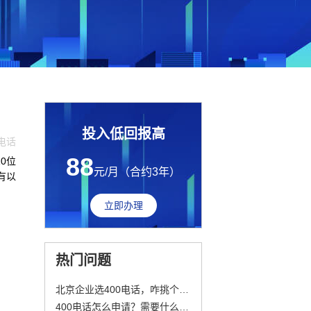
投入低回报高
0电话
88
0位
元/月（合约3年）
有以
立即办理
热门问题
北京企业选400电话，咋挑个顺口好记的号？
400电话怎么申请？需要什么设备吗？