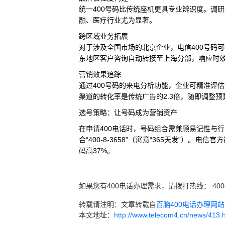
统一400号码比传统座机更具专业辨识度。调研
融、医疗行业尤为显著。
跨区域业务拓展
对于涉及全国市场的北京企业，电信400号码
东地区客户咨询自动转接至上海分部，响应时效
营销效果追踪
通过400号码的来电分析功能，企业可精准评
渠道的转化率是传统广告的2.3倍，随即调整预算
选号策略：让号码成为营销资产
在申请400电话时，号码组合需兼顾易记性与行业属
合“400-8-3658”（寓意“365天发”）。
码高37%。
如果您有400电话办理需求，请拨打热线： 400
转载请注明：文章转载自
百脑400电话办理网站 ww
本文地址：
http://www.telecom4.cn/news/413.