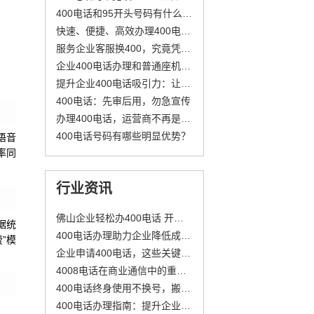
400电话和95开头号码有什么区别？
快速、便捷、高效办理400电话指南
服务企业客服换400，究竟凭啥这么火？
企业400电话办理和普通座机有啥区别？这4点说清楚了
提升企业400电话吸引力：让客户主动拨打的秘诀
400电话：先审后用，勿急宣传
办理400电话，运营商不再是唯一选择
400电话号码有哪些明显优势？
语音
率同
行业资讯
佛山企业轻松办400电话 开启高效通信新篇章
据统
400电话办理助力企业降低成本、提升形象
”模
企业申请400电话，这些关键要点你get了吗？
4008电话在商业通信中的重要性及其对企业和客户的双重优势
400电话终身使用不换号，搬迁也不影响客户联系
400电话办理指南：提升企业沟通效率与客户信赖的详细步骤