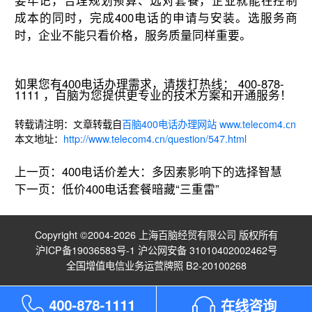
要牢记，合理规划预算、选对套餐，企业就能在控制
成本的同时，完成400电话的申请与安装。选服务商
时，企业不能只看价格，服务质量同样重要。
如果您有400电话办理需求，请拨打热线： 400-878-
1111 ，百脑为您提供更专业的技术方案和开通服务！
转载请注明：文章转载自
百脑400电话办理网站 www.telecom4.cn
本文地址：
http://www.telecom4.cn/question/547.html
上一页：
400电话价差大：多因素影响下的选择智慧
下一页：
低价400电话套餐暗藏“三重雷”
Copyright ©2004-2026 上海百脑经贸有限公司 版权所有
沪ICP备19036583号-1
沪公网安备 31010402002462号
全国增值电信业务运营牌照 B2-20100268
4
0
0
-
8
7
8
-
1
1
1
1
在线咨询