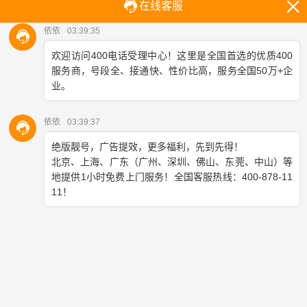
途费用，无论对方在哪个城市，拨打都按本地通话计
算，降低客户咨询门槛，也更利于企业获客。
企业作为被叫方，接听是需要收费的，费用从 400 电
话套餐内扣除。收费标准根据所选套餐略有差异，一
般在0.06–0.15 元 / 分钟，通话量越大，单价越低。企
业只需按实际接听时长扣费，无额外隐形收费。
简单总结：