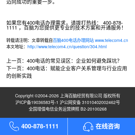
迈向成功的重要一步。
如果您有400电话办理需求，请拨打热线： 400-878-
1111 ，百脑为您提供更专业的技术方案和开通服务！
转载请注明：文章转载自
百脑400电话办理网站 www.telecom4.cn
本文地址：
http://www.telecom4.cn/question/304.html
上一页：
400电话的常见误区：企业如何避免踩坑？
下一页：
400电话：赋能企业客户关系管理与行业应用
的创新实践
Copyright ©2004-2026 上海百脑经贸有限公司 版权所有
沪ICP备19036583号-1
沪公网安备 31010402002462号
全国增值电信业务运营牌照 B2-20100268
4
0
0
-
8
7
8
-
1
1
1
1
在线咨询