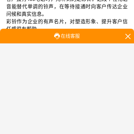
音能替代单调的铃声，在等待接通时向客户传达企业
问候和真实信息。
彩铃作为企业的有声名片，对塑造形象、提升客户信
任感很有帮助。
二、IVR语音导航：客户自己选，不用人工转
系统通过语音引导客户按键选择：“咨询请按1，售后请
按2”。根据按键，来电自动转到相应部门。