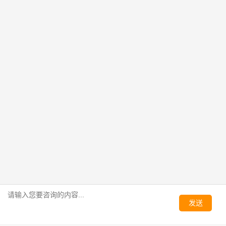
客户服务质量和企业竞争力才能真正上去。
如果您有400电话办理需求，请拨打热线： 400-878-
1111 ，百脑为您提供更专业的技术方案和开通服务！
转载请注明：文章转载自
百脑400电话办理网站 www.telecom4.cn
本文地址：
http://www.telecom4.cn/news/647.html
上一页：
初创企业适合办400电话吗？怎么申请400电
话更划算？
下一页：
400电话办理为什么成为企业首选？三个原因
说透了
Copyright ©2004-2026 上海百脑经贸有限公司 版权所有
沪ICP备19036583号-1
沪公网安备 31010402002462号
全国增值电信业务运营牌照 B2-20100268
4
0
0
-
8
7
8
-
1
1
1
1
在线咨询