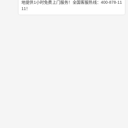
具体而言，当手机客户拨打企业400电话时，无论通话最
终是否成功接通，企业的智能系统都能精确识别此次通话
的状态。若电话顺利接通，系统会在通话结束后自动发送
相应的短信内容，旨在进一步巩固客户关系，同时为客户
提供更多有价值的信息。
另一方面，如果客户在拨打过程中遇到电话占线或无人接
听等情况，系统也会严格按照事先制定的流程，自动将预
设的短信内容发送给客户。这种及时且有效的反馈与沟通
方式，不仅有助于加深客户对企业的了解和信任，还能在
客户挂断电话后再次为企业提供宣传展示的机会。
通过这种智能化的客户关怀系统，企业能够以较低的成本