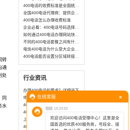
400电话的收费标准是全国统一的吗
全国400电话代理商：提供企业通讯支持，助力市场拓展与客户沟通
400电话怎么办理收费标准
企业必看：400电话号码选择技巧
如何通过400电话办理网站快速获取服务？简化流程与多样号码选择
不同的400电话套餐之间有什么区别吗?
电信400电话为什么受大企业青睐？
400电话能否设置分区域转接不同地区的客服团队?
同转
沟通
刻处
行业资讯
办理400电话的要求？详细说下
。同
申请400电话号码需要哪些材料
400电话办理流程怎么走？四步搞定
务水
400电话：企业客服的“全能神器”
上海企业的400电话“超能力”：降本增效的三大场景
400电话办理收费标准是什么？流程和费用构成看完就懂