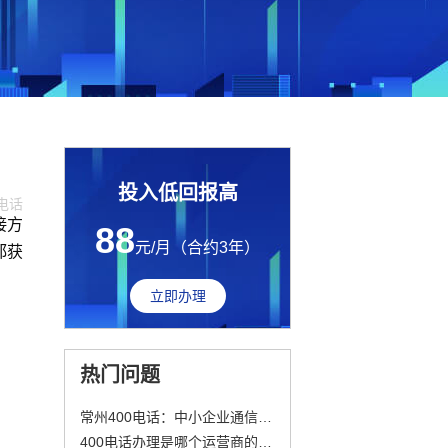
投入低回报高
0电话
接方
88
元/月（合约3年）
都获
立即办理
热门问题
常州400电话：中小企业通信的得力“伙伴”
400电话办理是哪个运营商的？号段区分一次说清