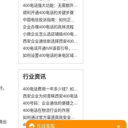
400电话强大功能：无需额外投入，畅享企业总机优势
顺利开通400电话的关键步骤
中国电信投诉指南：如何正确使用10000和10005客服热线解决日常问题
企业办理400电话的具体流程
小微企业怎么选店铺级400电话？每月50元起，90天免费体验
西安企业通信新选择西安400电话
400电话开通IVR语音引导，实现24小时服务
如何设置400电话的来电区域限制？
行业资讯
时，
400电话费用一年多少钱？如何选择性价比高的400号码与服务？
西安企业为何青睐西安400电话
400号码：企业通信的便捷之选与品牌形象提升利器
400电话在物流行业的作用
如何通过官方渠道高效安全地申请400电话？企业申请条件与流程详解
做出
400电话怎么提升企业客户服务质量？