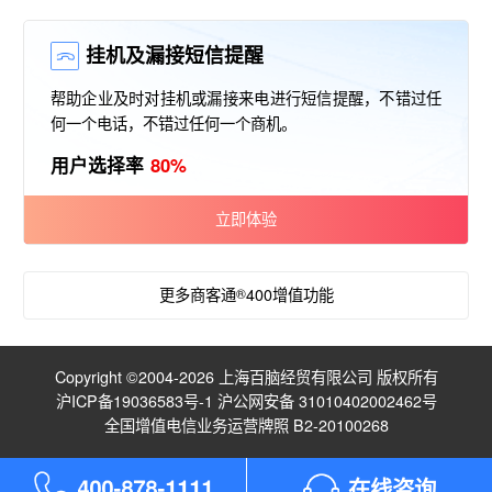
挂机及漏接短信提醒
帮助企业及时对挂机或漏接来电进行短信提醒，不错过任
何一个电话，不错过任何一个商机。
用户选择率
80%
立即体验
更多商客通
®
400增值功能
Copyright ©2004-2026 上海百脑经贸有限公司 版权所有
沪ICP备19036583号-1
沪公网安备 31010402002462号
全国增值电信业务运营牌照 B2-20100268
4
0
0
-
8
7
8
-
1
1
1
1
在线咨询