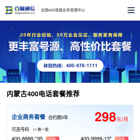
全国400增值业务受理中心
内蒙古400电话套餐推荐
298
企业商务套餐
合约期3年
元/月
可选号码
换一批
400-8888-*95
400-9999-13*
订购
订购