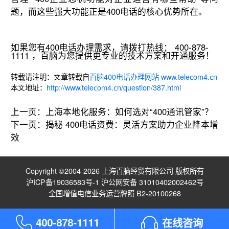
题，而这些强大功能正是400电话的核心优势所在。
如果您有400电话办理需求，请拨打热线： 400-878-
1111 ，百脑为您提供更专业的技术方案和开通服务！
转载请注明：文章转载自
百脑400电话办理网站 www.telecom4.cn
本文地址：
http://www.telecom4.cn/question/387.html
上一页：
上海本地化服务：如何选对“400通讯管家”？
下一页：
揭秘 400电话资费：灵活方案助力企业降本增
效
Copyright ©2004-2026 上海百脑经贸有限公司 版权所有
沪ICP备19036583号-1
沪公网安备 31010402002462号
全国增值电信业务运营牌照 B2-20100268
4
0
0
-
8
7
8
-
1
1
1
1
在线咨询