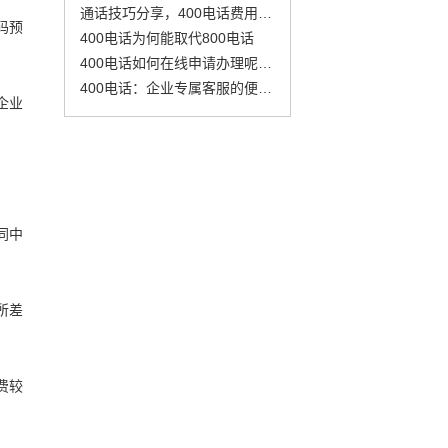
通话技巧分享，400电话费用节省秘籍
码预
400电话为何能取代800电话
400电话如何在线申请办理呢？具体步骤有哪些？
400电话：企业专属客服的便捷申请与费用解析
企业
同中
所差
费较