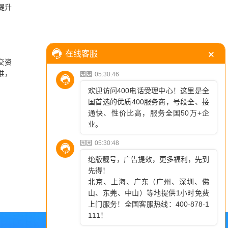
提升
交资
准，