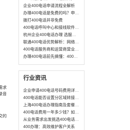
企业400电话申请流程全解析
办理400电话是免费的吗？申请400电话前先看清这笔账
拨打400电话并非免费
400电话呼叫中心和接线软件的区别
杭州企业400电话办理 选服务商更划算
联通400电话优势解析：网络覆盖广、通话质量稳定的企业通信解决方案
400电话服务商和运营商营业厅比，优势在哪？
办理400电话前先搞懂：400是什么电话？它对企业的价值在哪？
行业资讯
需求
企业申请400电话号码费用详解：号码类型、套餐选择与运营商差异
录音
400电话能否设置分区域转接不同地区的客服团队?
上海400电话办理指南及套餐价格
400电话费用一年多少钱？如何选择性价比高的400号码与服务？
交的
从业务需求出发挑选400电话号码
400办理：高效维护客户关系