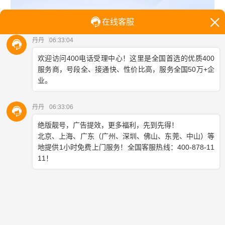
首先，合理规划400电话套餐是关键。根据自身企业的
通话量和服务需求，选择适合的400电话套餐。不要一
味追求高配置，造成资源浪费。商客通等专业服务商
会提供多种套餐选项，供您灵活选择。
其次，充分利用400电话增值功能提升效率。比如，智
能语音导航能自动分流客户咨询，减少人工转接次
数；通话录音功能便于后期查证和员工培训，减少重
复沟通成本。这些功能虽需一定费用，但长远来看能
大幅降低整体运营成本。