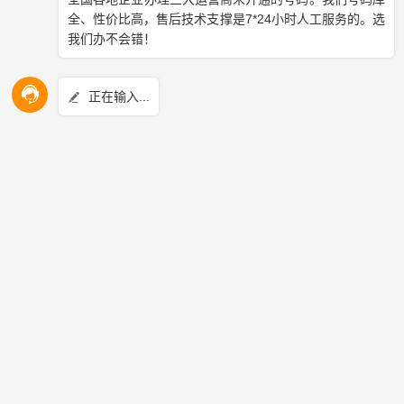
理服务。企业可以根据需求选择适合的套餐。
功能支持
‌：上海的400电话服务通常支持智能路由（如
分区域转接）、语音导航、通话录音、数据分析等功
能，适合本地企业提升客户服务质量。
办理流程
‌：
优势
‌：
全国覆盖
‌：即使企业在上海，400电话也能服务全国客
户。
专业形象
‌：统一的客服热线提升企业品牌形象。
如果您需要进一步了解上海的400电话办理细节（如服务
商推荐、资费对比等），可以告诉我具体需求，我将为您
提供更精准的信息！
如果您有400电话办理需求，请拨打热线： 400-878-
1111 ，百脑为您提供更专业的技术方案和开通服务！
转载请注明：文章转载自
百脑400电话办理网站 www.telecom4.cn