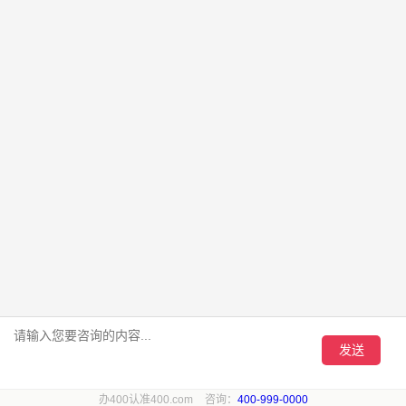
总之，选好400电话号码，既能提升企业形象，又能在市场竞争中
让企业占据优势。
如果您有400电话办理需求，请拨打热线： 400-878-
1111 ，百脑为您提供更专业的技术方案和开通服务！
转载请注明：文章转载自
百脑400电话办理网站 www.telecom4.cn
本文地址：
http://www.telecom4.cn/question/520.html
上一页：
400电话：以一号之力重构企业通信生态
下一页：
400电话：企业通信升级与流程优化的利器
Copyright ©2004-2026 上海百脑经贸有限公司 版权所有
沪ICP备19036583号-1
沪公网安备 31010402002462号
全国增值电信业务运营牌照 B2-20100268
4
0
0
-
8
7
8
-
1
1
1
1
在线咨询