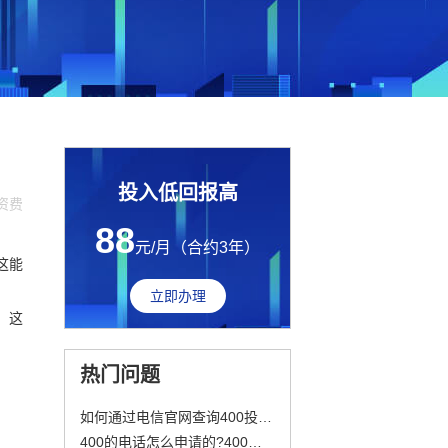
投入低回报高
话资费
88
元/月（合约3年）
这能
立即办理
。这
热门问题
如何通过电信官网查询400投诉电话及注意事项
400的电话怎么申请的?400电话号码收费吗?