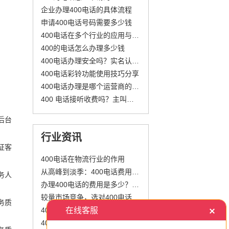
企业办理400电话的具体流程
申请400电话号码需要多少钱
400电话在多个行业的应用与成本控制建议
400的电话怎么办理多少钱
400电话办理安全吗？实名认证和正规服务商是关键
400电话彩铃功能使用技巧分享
400电话办理是哪个运营商的？号段区分一次说清
400 电话接听收费吗？主叫和被叫怎么算？
后台
行业资讯
证客
400电话在物流行业的作用
从高峰到淡季：400电话费用的挑战
务人
办理400电话的费用是多少？包括哪些费用（如月租、通话费等）？
较量市场竞争，选对400电话赢得客户心！
务质
400电话套餐：中小企业的最佳选择
400电话：企业通信升级的不二之选