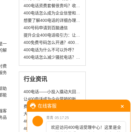
400电话资费套餐很贵吗？收费标准少花冤枉钱
400电话怎么成为企业信誉和品质的新名片？
想要了解400电话的详细办理流程？
400号码申请到百脑通信
提升企业400电话吸引力：让客户主动拨打的秘诀
400免费号码怎么开通？400电话如何申请？
是一
400电话为什么不可以外呼？
的解
400电话怎么减少骚扰电话？黑名单功能
付费
服务
行业资讯
帮助
400电话——小投入撬动大回报的通信工具
都能
让400电话成为企业营销的新名片
费用清晰，服务专业——如何挑选400电话服务商
强客
大型房企与400电话IVR智能语音导航：精准转接，延伸业务协同力
务品
400电话的基础功能有哪些，需要付费吗
400电话开通流程详解，助力企业快速建立沟通桥梁